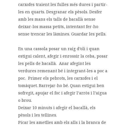
carxofes traient les fulles més dures i partir-
les en quarts. Desgranar els pèsols. Desfer
amb les mans els talls de bacallà sense
deixar-los massa petits, intentant fer-ho
sense trencar les làmines. Guardar les pells.
En una cassola posar un raig d’oli i quan
estigui calent, afegir i enrossir la ceba, posar
les pells de bacallà. Anar afegint les
verdures remenant bé i integrant-les a poc a
poc. Primer els pebrots, les carxofes i el
tomàquet. Barrejar-ho bé. Quan estigui ben
sofregit, apujar el foc i afegir l’arròs i l’aigua
o brou.
Deixar 10 minuts i afegir el bacallà, els
pèsols i les tellines.
Picar les ametlles amb els alls i la branca de