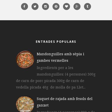
ENTRADES POPULARS
Mandonguilles amb sèpia i
gambes vermelles
Ingredients per a les
mandonguilles: (4 persones) 300g
de carn de porc picada 300g de carn de
vedella picada 40g de molla de pa Llet...
Suquet de rajada amb fesols del
ganxet