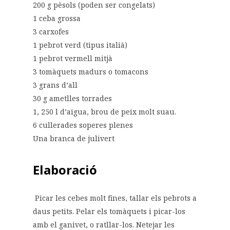
200 g pèsols (poden ser congelats)
1 ceba grossa
3 carxofes
1 pebrot verd (tipus italià)
1 pebrot vermell mitjà
3 tomàquets madurs o tomacons
3 grans d’all
30 g ametlles torrades
1, 250 l d’aigua, brou de peix molt suau.
6 cullerades soperes plenes
Una branca de julivert
Elaboració
Picar les cebes molt fines, tallar els pebrots a
daus petits. Pelar els tomàquets i picar-los
amb el ganivet, o ratllar-los. Netejar les