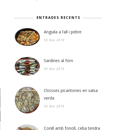
ENTRADES RECENTS
Anguila a l’all i pebre
30 Nov 2019
Sardines al forn
30 Nov 2019
Cloïsses picantones en salsa
verda
30 Nov 2019
Conill amb fonoll, ceba tendra