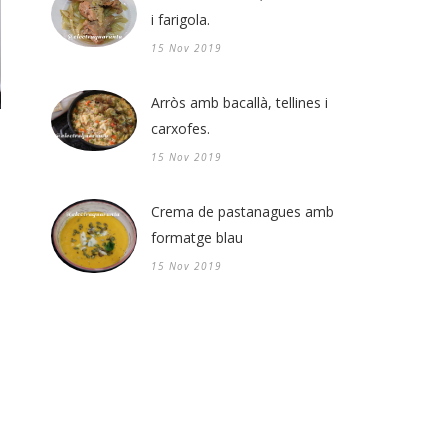
i farigola.
15 Nov 2019
Arròs amb bacallà, tellines i
carxofes.
15 Nov 2019
Crema de pastanagues amb
formatge blau
15 Nov 2019