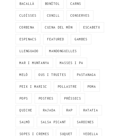
BACALLÀ
BONÍTOL
CARNS
CLOÏSSES
CONILL
CONSERVES
CORBINA
CUINA DEL MÓN
ESCABETX
ESPINACS
FEATURED
GAMBES
LLENGUADO
MANDONGUILLES
MAR I MUNTANYA
MASSES I PA
MELÓ
OUS I TRUITES
PASTANAGA
PEIX I MARISC
POLLASTRE
POMA
POPS
POSTRES
PRÉSSECS
QUICHE
RAJADA
RAP
RATAFIA
SALMÓ
SALSA PICANT
SARDINES
SOPES I CREMES
SUQUET
VEDELLA