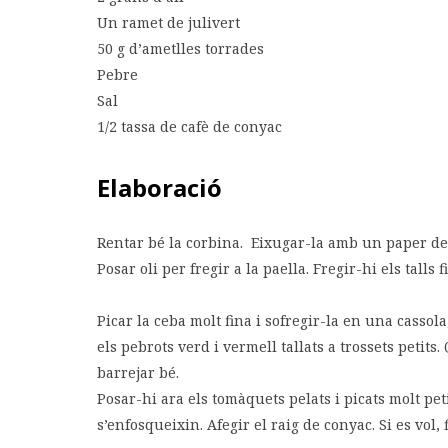
Un ramet de julivert
50 g d’ametlles torrades
Pebre
Sal
1/2 tassa de cafè de conyac
Elaboració
Rentar bé la corbina. Eixugar-la amb un paper de c
Posar oli per fregir a la paella. Fregir-hi els talls
Picar la ceba molt fina i sofregir-la en una cassola
els pebrots verd i vermell tallats a trossets petits
barrejar bé.
Posar-hi ara els tomàquets pelats i picats molt peti
s’enfosqueixin. Afegir el raig de conyac. Si es vol,